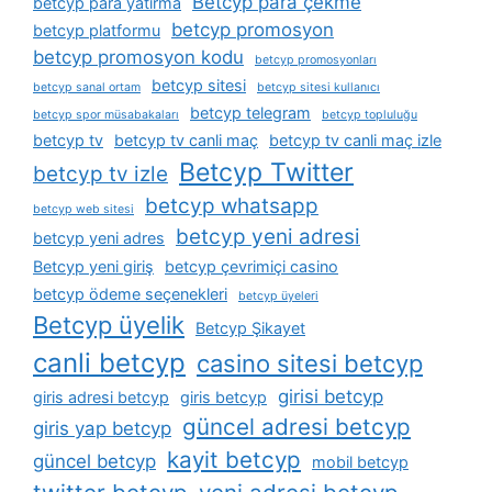
Betcyp para çekme
betcyp para yatirma
betcyp promosyon
betcyp platformu
betcyp promosyon kodu
betcyp promosyonları
betcyp sitesi
betcyp sanal ortam
betcyp sitesi kullanıcı
betcyp telegram
betcyp spor müsabakaları
betcyp topluluğu
betcyp tv
betcyp tv canli maç
betcyp tv canli maç izle
Betcyp Twitter
betcyp tv izle
betcyp whatsapp
betcyp web sitesi
betcyp yeni adresi
betcyp yeni adres
Betcyp yeni giriş
betcyp çevrimiçi casino
betcyp ödeme seçenekleri
betcyp üyeleri
Betcyp üyelik
Betcyp Şikayet
canli betcyp
casino sitesi betcyp
girisi betcyp
giris adresi betcyp
giris betcyp
güncel adresi betcyp
giris yap betcyp
kayit betcyp
güncel betcyp
mobil betcyp