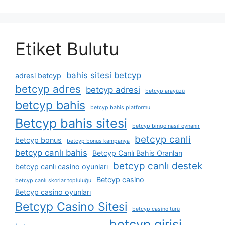
Etiket Bulutu
bahis sitesi betcyp
adresi betcyp
betcyp adres
betcyp adresi
betcyp arayüzü
betcyp bahis
betcyp bahis platformu
Betcyp bahis sitesi
betcyp bingo nasıl oynanır
betcyp canli
betcyp bonus
betcyp bonus kampanya
betcyp canlı bahis
Betcyp Canlı Bahis Oranları
betcyp canlı destek
betcyp canlı casino oyunları
Betcyp casino
betcyp canlı skorlar topluluğu
Betcyp casino oyunları
Betcyp Casino Sitesi
betcyp casino türü
betcyp girisi