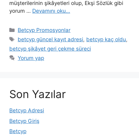
müşterilerinin şikâyetleri olup, Ekşi Sözlük gibi
yorum …
Devamını oku…
Kategoriler
Betcyp Promosyonlar
Etiketler
betcyp güncel kayıt adresi
,
betcyp kaç oldu
,
betcyp şikâyet geri çekme süreci
Yorum yap
Son Yazılar
Betcyp Adresi
Betcyp Giriş
Betcyp