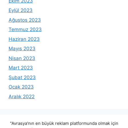
Ekim 2023
Eylül 2023
Ağustos 2023
Temmuz 2023
Haziran 2023
Mayıs 2023
Nisan 2023
Mart 2023
Şubat 2023
Ocak 2023
Aralık 2022
"Avrasya'nın en büyük reklam platformunda olmak için