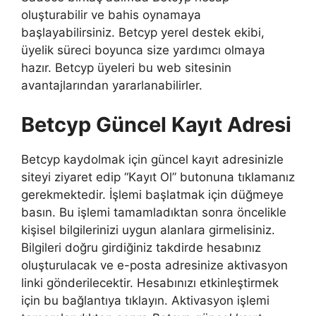
oluşturabilir ve bahis oynamaya
başlayabilirsiniz. Betcyp yerel destek ekibi,
üyelik süreci boyunca size yardımcı olmaya
hazır. Betcyp üyeleri bu web sitesinin
avantajlarından yararlanabilirler.
Betcyp Güncel Kayıt Adresi
Betcyp kaydolmak için güncel kayıt adresinizle
siteyi ziyaret edip “Kayıt Ol” butonuna tıklamanız
gerekmektedir. İşlemi başlatmak için düğmeye
basın. Bu işlemi tamamladıktan sonra öncelikle
kişisel bilgilerinizi uygun alanlara girmelisiniz.
Bilgileri doğru girdiğiniz takdirde hesabınız
oluşturulacak ve e-posta adresinize aktivasyon
linki gönderilecektir. Hesabınızı etkinleştirmek
için bu bağlantıya tıklayın. Aktivasyon işlemi