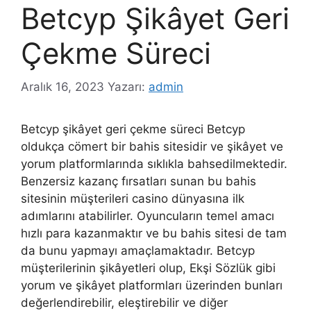
Betcyp Şikâyet Geri
Çekme Süreci
Aralık 16, 2023
Yazarı:
admin
Betcyp şikâyet geri çekme süreci Betcyp
oldukça cömert bir bahis sitesidir ve şikâyet ve
yorum platformlarında sıklıkla bahsedilmektedir.
Benzersiz kazanç fırsatları sunan bu bahis
sitesinin müşterileri casino dünyasına ilk
adımlarını atabilirler. Oyuncuların temel amacı
hızlı para kazanmaktır ve bu bahis sitesi de tam
da bunu yapmayı amaçlamaktadır. Betcyp
müşterilerinin şikâyetleri olup, Ekşi Sözlük gibi
yorum ve şikâyet platformları üzerinden bunları
değerlendirebilir, eleştirebilir ve diğer