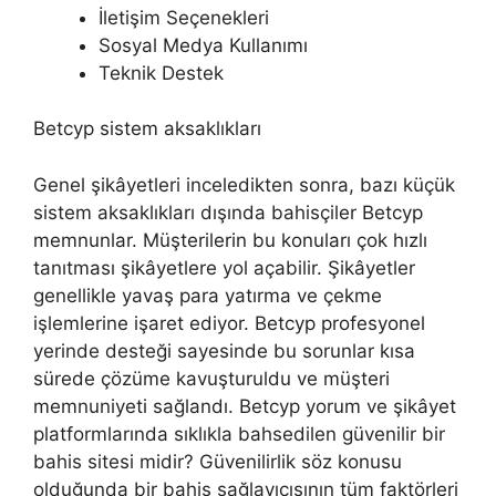
İletişim Seçenekleri
Sosyal Medya Kullanımı
Teknik Destek
Betcyp sistem aksaklıkları
Genel şikâyetleri inceledikten sonra, bazı küçük
sistem aksaklıkları dışında bahisçiler Betcyp
memnunlar. Müşterilerin bu konuları çok hızlı
tanıtması şikâyetlere yol açabilir. Şikâyetler
genellikle yavaş para yatırma ve çekme
işlemlerine işaret ediyor. Betcyp profesyonel
yerinde desteği sayesinde bu sorunlar kısa
sürede çözüme kavuşturuldu ve müşteri
memnuniyeti sağlandı. Betcyp yorum ve şikâyet
platformlarında sıklıkla bahsedilen güvenilir bir
bahis sitesi midir? Güvenilirlik söz konusu
olduğunda bir bahis sağlayıcısının tüm faktörleri