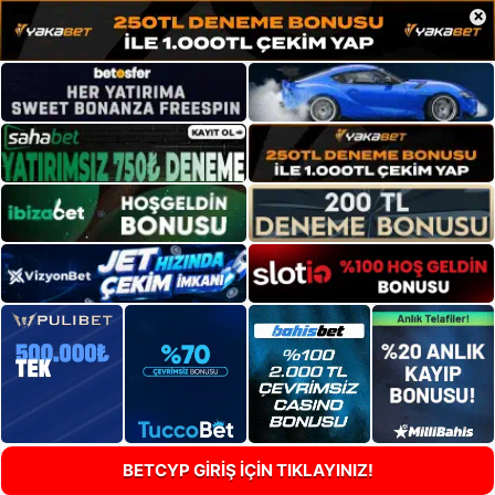
×
BETCYP GİRİŞ İÇİN TIKLAYINIZ!