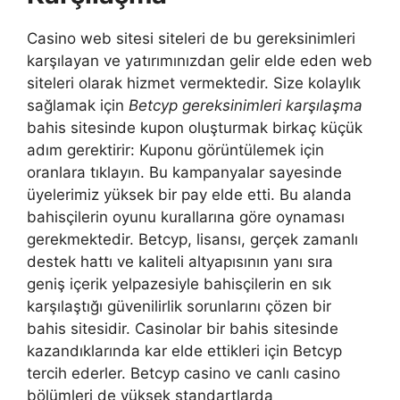
Casino web sitesi siteleri de bu gereksinimleri
karşılayan ve yatırımınızdan gelir elde eden web
siteleri olarak hizmet vermektedir. Size kolaylık
sağlamak için
Betcyp gereksinimleri karşılaşma
bahis sitesinde kupon oluşturmak birkaç küçük
adım gerektirir: Kuponu görüntülemek için
oranlara tıklayın. Bu kampanyalar sayesinde
üyelerimiz yüksek bir pay elde etti. Bu alanda
bahisçilerin oyunu kurallarına göre oynaması
gerekmektedir. Betcyp, lisansı, gerçek zamanlı
destek hattı ve kaliteli altyapısının yanı sıra
geniş içerik yelpazesiyle bahisçilerin en sık
karşılaştığı güvenilirlik sorunlarını çözen bir
bahis sitesidir. Casinolar bir bahis sitesinde
kazandıklarında kar elde ettikleri için Betcyp
tercih ederler. Betcyp casino ve canlı casino
bölümleri de yüksek standartlarda