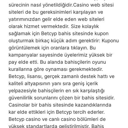
sürecinin nasıl yönetildiğidir.Casino web sitesi
siteleri de bu gereksinimleri karşılayan ve
yatırımınızdan gelir elde eden web siteleri
olarak hizmet vermektedir. Size kolaylık
sağlamak için Betcyp bahis sitesinde kupon
oluşturmak birkaç küçük adım gerektirir: Kuponu
görüntülemek için oranlara tıklayın. Bu
kampanyalar sayesinde üyelerimiz yüksek bir
pay elde etti. Bu alanda bahisçilerin oyunu
kurallarına göre oynaması gerekmektedir.
Betcyp, lisansı, gerçek zamanlı destek hattı ve
kaliteli altyapısının yanı sıra geniş içerik
yelpazesiyle bahisçilerin en sık karşılaştığı
güvenilirlik sorunlarını çözen bir bahis sitesidir.
Casinolar bir bahis sitesinde kazandıklarında
kar elde ettikleri için Betcyp tercih ederler.
Betcyp casino ve canlı casino bölümleri de
yüksek standartlarda geliştirilmiştir. Bahis