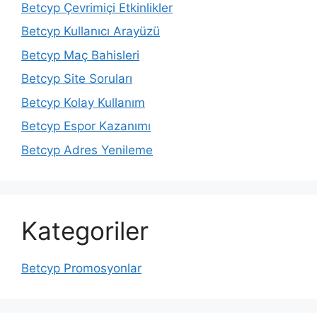
Betcyp Çevrimiçi Etkinlikler
Betcyp Kullanıcı Arayüzü
Betcyp Maç Bahisleri
Betcyp Site Soruları
Betcyp Kolay Kullanım
Betcyp Espor Kazanımı
Betcyp Adres Yenileme
Kategoriler
Betcyp Promosyonlar