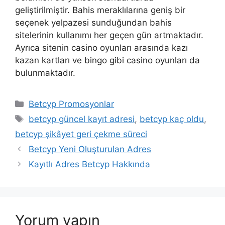
geliştirilmiştir. Bahis meraklılarına geniş bir
seçenek yelpazesi sunduğundan bahis
sitelerinin kullanımı her geçen gün artmaktadır.
Ayrıca sitenin casino oyunları arasında kazı
kazan kartları ve bingo gibi casino oyunları da
bulunmaktadır.
Kategoriler
Betcyp Promosyonlar
Etiketler
betcyp güncel kayıt adresi
,
betcyp kaç oldu
,
betcyp şikâyet geri çekme süreci
Betcyp Yeni Oluşturulan Adres
Kayıtlı Adres Betcyp Hakkında
Yorum yapın