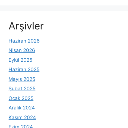
Arşivler
Haziran 2026
Nisan 2026
Eylül 2025
Haziran 2025
Mayıs 2025
Şubat 2025
Ocak 2025
Aralık 2024
Kasım 2024
Ekim 2024