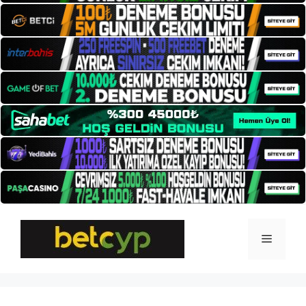
İçeriğe
atla
Menü