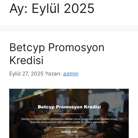
Ay:
Eylül 2025
Betcyp Promosyon
Kredisi
Eylül 27, 2025
Yazarı:
admin