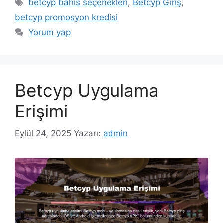
Etiketler
betcyp bahis seçenekleri
,
Betcyp Giriş
,
betcyp promosyon kredisi
Yorum yap
Betcyp Uygulama
Erişimi
Eylül 24, 2025
Yazarı:
admin