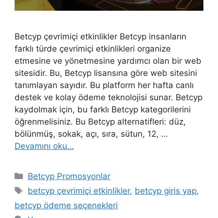
Betcyp çevrimiçi etkinlikler Betcyp insanların
farklı türde çevrimiçi etkinlikleri organize
etmesine ve yönetmesine yardımcı olan bir web
sitesidir. Bu, Betcyp lisansına göre web sitesini
tanımlayan sayıdır. Bu platform her hafta canlı
destek ve kolay ödeme teknolojisi sunar. Betcyp
kaydolmak için, bu farklı Betcyp kategorilerini
öğrenmelisiniz. Bu Betcyp alternatifleri: düz,
bölünmüş, sokak, açı, sıra, sütun, 12, …
Devamını oku…
Kategoriler
Betcyp Promosyonlar
Etiketler
betcyp çevrimiçi etkinlikler
,
betcyp giris yap
,
betcyp ödeme seçenekleri