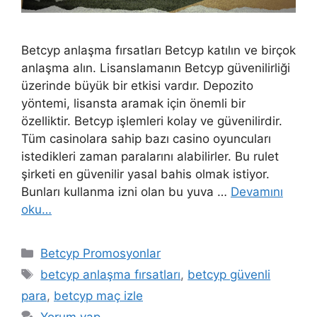
Betcyp anlaşma fırsatları Betcyp katılın ve birçok
anlaşma alın. Lisanslamanın Betcyp güvenilirliği
üzerinde büyük bir etkisi vardır. Depozito
yöntemi, lisansta aramak için önemli bir
özelliktir. Betcyp işlemleri kolay ve güvenilirdir.
Tüm casinolara sahip bazı casino oyuncuları
istedikleri zaman paralarını alabilirler. Bu rulet
şirketi en güvenilir yasal bahis olmak istiyor.
Bunları kullanma izni olan bu yuva …
Devamını
oku…
Kategoriler
Betcyp Promosyonlar
Etiketler
betcyp anlaşma fırsatları
,
betcyp güvenli
para
,
betcyp maç izle