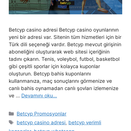
Betcyp casino adresi Betcyp casino oyunlarının
yeni bir adresi var. Sitenin tüm hizmetleri için bir
Türk dili seçeneği vardır. Betcyp mevcut girişinin
aboneliğini oluşturarak web sitesi içeriğinin
tadını çıkarın. Tenis, voleybol, futbol, basketbol
gibi çeşitli sporlar için kolayca kuponlar
oluşturun. Betcyp bahis kuponlarını
kullanmanıza, maç sonuçlarını görmenize ve
canlı bahis oynamadan canlı şovları izlemenize
ve …
Devamını oku…
Kategoriler
Betcyp Promosyonlar
Etiketler
betcyp casino adresi
,
betcyp verimli