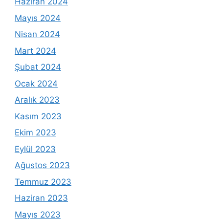
Haziran 2024
Mayıs 2024
Nisan 2024
Mart 2024
Şubat 2024
Ocak 2024
Aralık 2023
Kasım 2023
Ekim 2023
Eylül 2023
Ağustos 2023
Temmuz 2023
Haziran 2023
Mayıs 2023