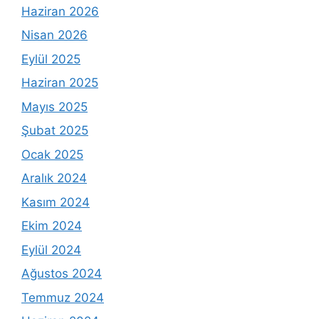
Haziran 2026
Nisan 2026
Eylül 2025
Haziran 2025
Mayıs 2025
Şubat 2025
Ocak 2025
Aralık 2024
Kasım 2024
Ekim 2024
Eylül 2024
Ağustos 2024
Temmuz 2024