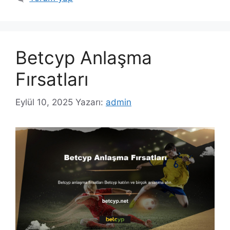
Betcyp Anlaşma
Fırsatları
Eylül 10, 2025
Yazarı:
admin