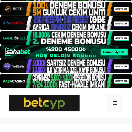
İçeriğe
atla
Menü