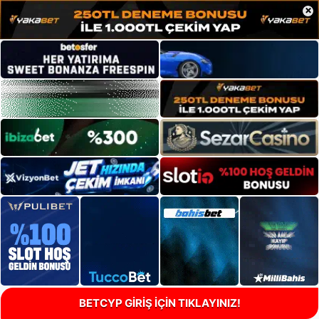
×
BETCYP GİRİŞ İÇİN TIKLAYINIZ!