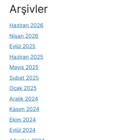
Arşivler
Haziran 2026
Nisan 2026
Eylül 2025
Haziran 2025
Mayıs 2025
Şubat 2025
Ocak 2025
Aralık 2024
Kasım 2024
Ekim 2024
Eylül 2024