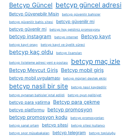
betcyp güncel adresi
Betcyp Güncel
Betcyp Güvenebilir Misin
betcyp güvenilir bahisler
betcyp güvenilir mi
betcyp güvenilir bahis sitesi
betcyp güvenlir mi
betcyp hoş geldiniz promosyonu
betcyp instagram
Betcyp kayıt
betcyp i̇nternet
betcyp kayıt onayı
betcyp kayıt ve üyelik süreci
betcyp kaç oldu
betcyp lisansları
betcyp maç izle
betcyp listeleme adresi yeni e postası
Betcyp Mevcut Giriş
Betcyp mobil giriş
betcyp mobil uygulaması
betcyp müşteri destek ekibi
betcyp nasil bir site
betcyp nasıl kaydedilir
betcyp oynanan bahisler i̇ptal edildi
betcyp oyun galibiyet
Betcyp para çekme
betcyp para yatirma
betcyp promosyon
betcyp platformu
betcyp promosyon kodu
betcyp promosyonları
betcyp sitesi
betcyp sanal ortam
betcyp sitesi kullanıcı
betcyp telegram
betcyp spor müsabakaları
betcyp topluluğu