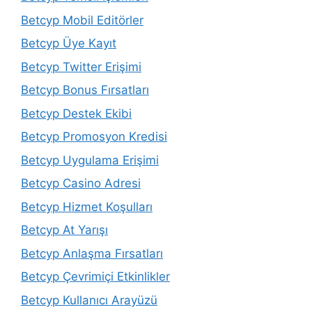
Betcyp Mobil Editörler
Betcyp Üye Kayıt
Betcyp Twitter Erişimi
Betcyp Bonus Fırsatları
Betcyp Destek Ekibi
Betcyp Promosyon Kredisi
Betcyp Uygulama Erişimi
Betcyp Casino Adresi
Betcyp Hizmet Koşulları
Betcyp At Yarışı
Betcyp Anlaşma Fırsatları
Betcyp Çevrimiçi Etkinlikler
Betcyp Kullanıcı Arayüzü