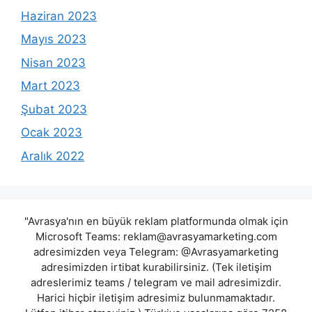
Haziran 2023
Mayıs 2023
Nisan 2023
Mart 2023
Şubat 2023
Ocak 2023
Aralık 2022
"Avrasya'nın en büyük reklam platformunda olmak için
Microsoft Teams:
reklam@avrasyamarketing.com
adresimizden veya Telegram: @Avrasyamarketing
adresimizden irtibat kurabilirsiniz. (Tek iletişim
adreslerimiz teams / telegram ve mail adresimizdir.
Harici hiçbir iletişim adresimiz bulunmamaktadır.