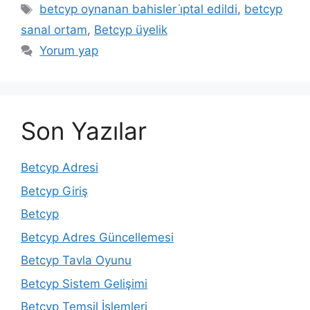
Etiketler
betcyp oynanan bahisler i̇ptal edildi
,
betcyp
sanal ortam
,
Betcyp üyelik
Yorum yap
Son Yazılar
Betcyp Adresi
Betcyp Giriş
Betcyp
Betcyp Adres Güncellemesi
Betcyp Tavla Oyunu
Betcyp Sistem Gelişimi
Betcyp Temsil İşlemleri