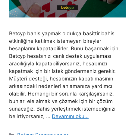
Betcyp bahis yapmak oldukça basittir bahis
etkinliğine katılmak istemeyen bireyler
hesaplarını kapatabilirler. Bunu başarmak için,
Betcyp hesabınızı canlı destek uygulaması
aracılığıyla kapatabiliyorsanız, hesabınızı
kapatmak için bir istek göndermeniz gerekir.
Müşteri desteği, hesabınızın kapatılmasının
arkasındaki nedenleri anlamanıza yardımcı
olabilir. Herhangi bir sorunla karşılaşırsanız,
bunları ele almak ve çözmek için bir çözüm
sunacağız. Bahis yerleştirmek istemediğinizi
belirtiyorsanız, …
Devamını oku…
Kategoriler