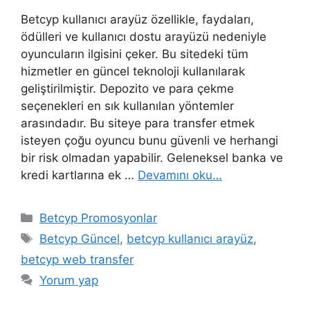
Betcyp kullanıcı arayüz özellikle, faydaları,
ödülleri ve kullanıcı dostu arayüzü nedeniyle
oyuncuların ilgisini çeker. Bu sitedeki tüm
hizmetler en güncel teknoloji kullanılarak
geliştirilmiştir. Depozito ve para çekme
seçenekleri en sık kullanılan yöntemler
arasındadır. Bu siteye para transfer etmek
isteyen çoğu oyuncu bunu güvenli ve herhangi
bir risk olmadan yapabilir. Geleneksel banka ve
kredi kartlarına ek …
Devamını oku…
Kategoriler
Betcyp Promosyonlar
Etiketler
Betcyp Güncel
,
betcyp kullanıcı arayüz
,
betcyp web transfer
Yorum yap