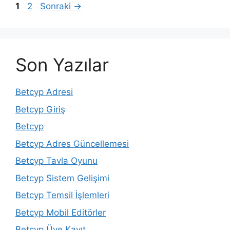
Sayfa
Sayfa
1
2
Sonraki
→
Son Yazılar
Betcyp Adresi
Betcyp Giriş
Betcyp
Betcyp Adres Güncellemesi
Betcyp Tavla Oyunu
Betcyp Sistem Gelişimi
Betcyp Temsil İşlemleri
Betcyp Mobil Editörler
Betcyp Üye Kayıt