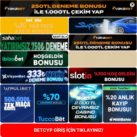
×
BETCYP GİRİŞ İÇİN TIKLAYINIZ!