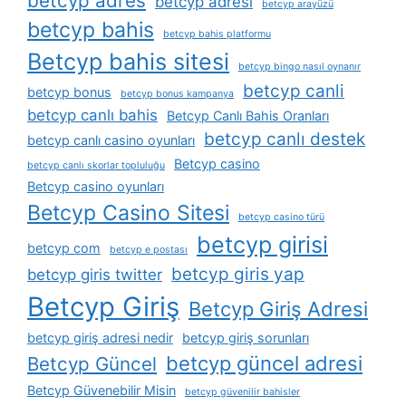
betcyp adres
betcyp adresi
betcyp arayüzü
betcyp bahis
betcyp bahis platformu
Betcyp bahis sitesi
betcyp bingo nasıl oynanır
betcyp canli
betcyp bonus
betcyp bonus kampanya
betcyp canlı bahis
Betcyp Canlı Bahis Oranları
betcyp canlı destek
betcyp canlı casino oyunları
Betcyp casino
betcyp canlı skorlar topluluğu
Betcyp casino oyunları
Betcyp Casino Sitesi
betcyp casino türü
betcyp girisi
betcyp com
betcyp e postası
betcyp giris yap
betcyp giris twitter
Betcyp Giriş
Betcyp Giriş Adresi
betcyp giriş adresi nedir
betcyp giriş sorunları
betcyp güncel adresi
Betcyp Güncel
Betcyp Güvenebilir Misin
betcyp güvenilir bahisler