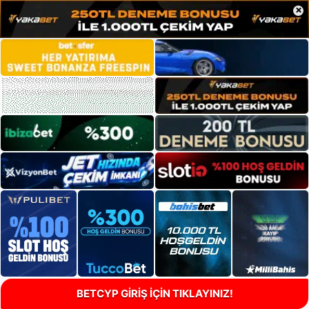
×
BETCYP GİRİŞ İÇİN TIKLAYINIZ!