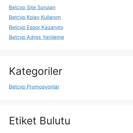
Betcyp Site Soruları
Betcyp Kolay Kullanım
Betcyp Espor Kazanımı
Betcyp Adres Yenileme
Kategoriler
Betcyp Promosyonlar
Etiket Bulutu