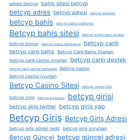
bahis sitesi betcyp
adresi betcyp
betcyp adres
betcyp adresi
betcyp arayüzü
betcyp bahis
betcyp bahis platformu
Betcyp bahis sitesi
betcyp bingo nasıl oynanır
betcyp canli
betcyp bonus
betcyp bonus kampanya
betcyp canlı bahis
Betcyp Canlı Bahis Oranları
betcyp canlı destek
betcyp canlı casino oyunları
Betcyp casino
betcyp canlı skorlar topluluğu
Betcyp casino oyunları
Betcyp Casino Sitesi
betcyp casino türü
betcyp girisi
betcyp com
betcyp e postası
betcyp giris yap
betcyp giris twitter
Betcyp Giriş
Betcyp Giriş Adresi
betcyp giriş adresi nedir
betcyp giriş sorunları
betcyp güncel adresi
Betcyp Güncel