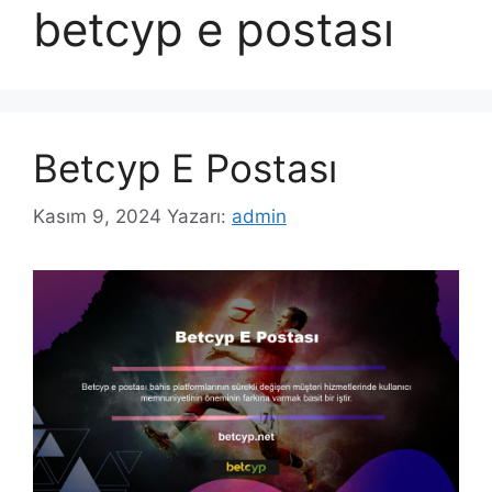
betcyp e postası
Betcyp E Postası
Kasım 9, 2024
Yazarı:
admin