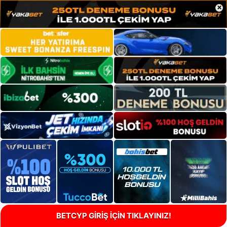
×
BETCYP GİRİŞ İÇİN TIKLAYINIZ!