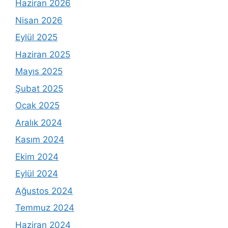
Haziran 2026
Nisan 2026
Eylül 2025
Haziran 2025
Mayıs 2025
Şubat 2025
Ocak 2025
Aralık 2024
Kasım 2024
Ekim 2024
Eylül 2024
Ağustos 2024
Temmuz 2024
Haziran 2024