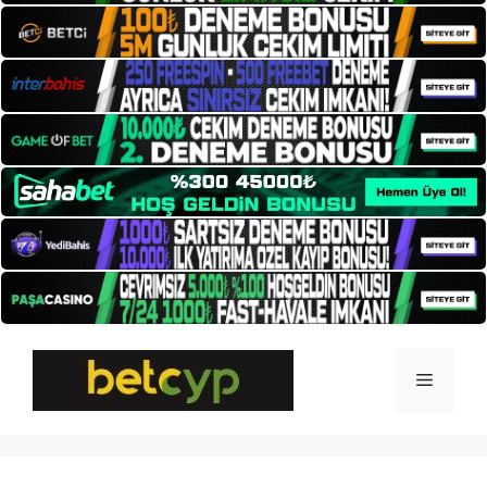
İçeriğe
atla
Menü