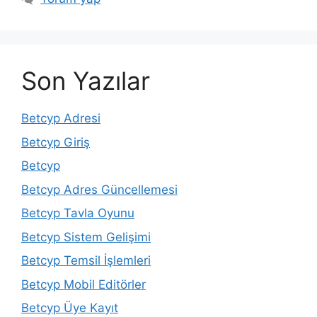
Son Yazılar
Betcyp Adresi
Betcyp Giriş
Betcyp
Betcyp Adres Güncellemesi
Betcyp Tavla Oyunu
Betcyp Sistem Gelişimi
Betcyp Temsil İşlemleri
Betcyp Mobil Editörler
Betcyp Üye Kayıt