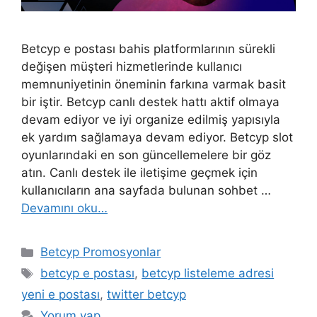
Betcyp e postası bahis platformlarının sürekli
değişen müşteri hizmetlerinde kullanıcı
memnuniyetinin öneminin farkına varmak basit
bir iştir. Betcyp canlı destek hattı aktif olmaya
devam ediyor ve iyi organize edilmiş yapısıyla
ek yardım sağlamaya devam ediyor. Betcyp slot
oyunlarındaki en son güncellemelere bir göz
atın. Canlı destek ile iletişime geçmek için
kullanıcıların ana sayfada bulunan sohbet …
Devamını oku…
Kategoriler
Betcyp Promosyonlar
Etiketler
betcyp e postası
,
betcyp listeleme adresi
yeni e postası
,
twitter betcyp
Yorum yap