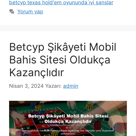
betcyp texas hold'em oyununda i̇yi şanslar
Yorum yap
Betcyp Şikâyeti Mobil
Bahis Sitesi Oldukça
Kazançlıdır
Nisan 3, 2024
Yazarı:
admin