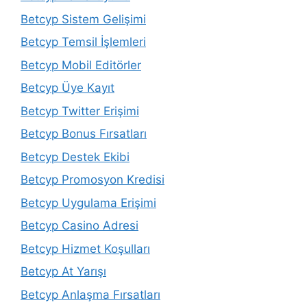
Betcyp Sistem Gelişimi
Betcyp Temsil İşlemleri
Betcyp Mobil Editörler
Betcyp Üye Kayıt
Betcyp Twitter Erişimi
Betcyp Bonus Fırsatları
Betcyp Destek Ekibi
Betcyp Promosyon Kredisi
Betcyp Uygulama Erişimi
Betcyp Casino Adresi
Betcyp Hizmet Koşulları
Betcyp At Yarışı
Betcyp Anlaşma Fırsatları