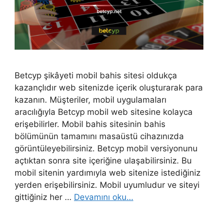
Betcyp şikâyeti mobil bahis sitesi oldukça
kazançlıdır web sitenizde içerik oluşturarak para
kazanın. Müşteriler, mobil uygulamaları
aracılığıyla Betcyp mobil web sitesine kolayca
erişebilirler. Mobil bahis sitesinin bahis
bölümünün tamamını masaüstü cihazınızda
görüntüleyebilirsiniz. Betcyp mobil versiyonunu
açtıktan sonra site içeriğine ulaşabilirsiniz. Bu
mobil sitenin yardımıyla web sitenize istediğiniz
yerden erişebilirsiniz. Mobil uyumludur ve siteyi
gittiğiniz her …
Devamını oku…