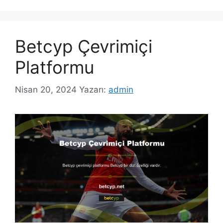
Betcyp Çevrimiçi
Platformu
Nisan 20, 2024
Yazarı:
admin