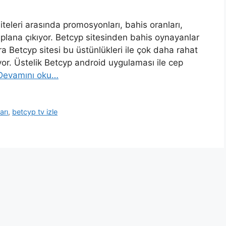
teleri arasında promosyonları, bahis oranları,
 ön plana çıkıyor. Betcyp sitesinden bahis oynayanlar
ra Betcyp sitesi bu üstünlükleri ile çok daha rahat
or. Üstelik Betcyp android uygulaması ile cep
Devamını oku…
arı
,
betcyp tv izle