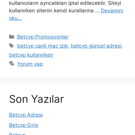
kullanıcıların ayrıcalıkları iptal edilecektir. Siteyi
kullanırken sitenin kendi kurallarına …
Devamını
oku…
Kategoriler
Betcyp Promosyonlar
Etiketler
betcyp canli maç izle
,
betcyp güncel adresi
,
betcyp kullanırken
Yorum yap
Son Yazılar
Betcyp Adresi
Betcyp Giriş