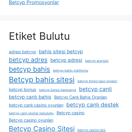
Betcyp Promosyonlar
Etiket Bulutu
bahis sitesi betcyp
adresi betcyp
betcyp adres
betcyp adresi
betcyp arayüzü
betcyp bahis
betcyp bahis platformu
Betcyp bahis sitesi
betcyp bingo nasıl oynanır
betcyp canli
betcyp bonus
betcyp bonus kampanya
betcyp canlı bahis
Betcyp Canlı Bahis Oranları
betcyp canlı destek
betcyp canlı casino oyunları
Betcyp casino
betcyp canlı skorlar topluluğu
Betcyp casino oyunları
Betcyp Casino Sitesi
betcyp casino türü