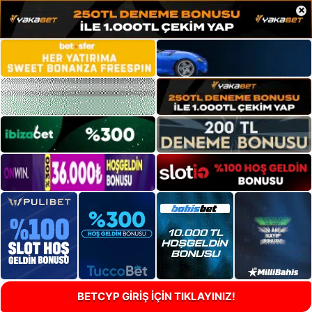
×
BETCYP GİRİŞ İÇİN TIKLAYINIZ!