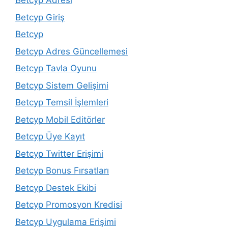
Betcyp Adresi
Betcyp Giriş
Betcyp
Betcyp Adres Güncellemesi
Betcyp Tavla Oyunu
Betcyp Sistem Gelişimi
Betcyp Temsil İşlemleri
Betcyp Mobil Editörler
Betcyp Üye Kayıt
Betcyp Twitter Erişimi
Betcyp Bonus Fırsatları
Betcyp Destek Ekibi
Betcyp Promosyon Kredisi
Betcyp Uygulama Erişimi