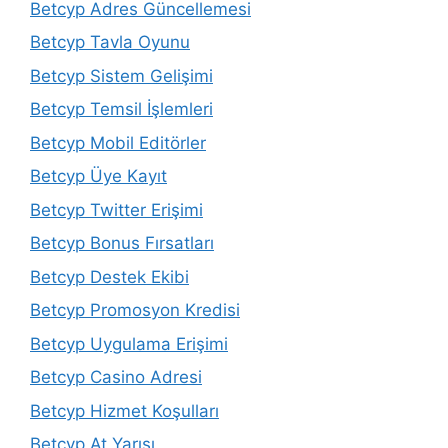
Betcyp Adres Güncellemesi
Betcyp Tavla Oyunu
Betcyp Sistem Gelişimi
Betcyp Temsil İşlemleri
Betcyp Mobil Editörler
Betcyp Üye Kayıt
Betcyp Twitter Erişimi
Betcyp Bonus Fırsatları
Betcyp Destek Ekibi
Betcyp Promosyon Kredisi
Betcyp Uygulama Erişimi
Betcyp Casino Adresi
Betcyp Hizmet Koşulları
Betcyp At Yarışı