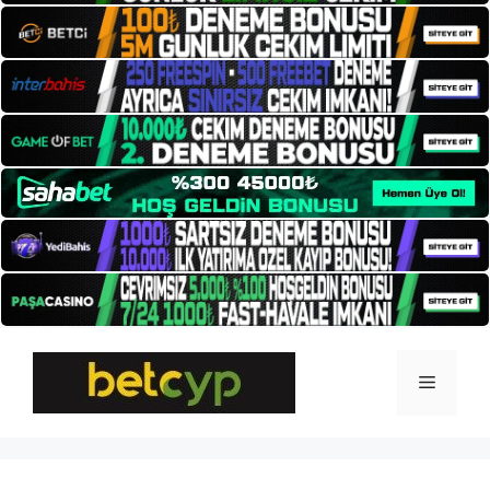
İçeriğe
atla
Menü