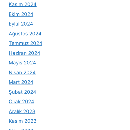
Kasım 2024
Ekim 2024
Eylül 2024
Ağustos 2024
Temmuz 2024
Haziran 2024
Mayıs 2024
Nisan 2024
Mart 2024
Şubat 2024
Ocak 2024
Aralık 2023
Kasım 2023