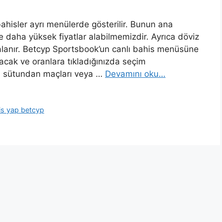
ahisler ayrı menülerde gösterilir. Bunun ana
e daha yüksek fiyatlar alabilmemizdir. Ayrıca döviz
galanır. Betcyp Sportsbook’un canlı bahis menüsüne
lacak ve oranlara tıkladığınızda seçim
ol sütundan maçları veya …
Devamını oku…
ris yap betcyp