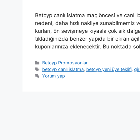
Betcyp canlı islatma maç öncesi ve canlı b
nedeni, daha hızlı nakliye sunabilmemiz v
kurları, ön sevişmeye kıyasla çok sık dal
tıkladığınızda benzer yapıda bir ekran açı
kuponlarınıza eklenecektir. Bu noktada s
Kategoriler
Betcyp Promosyonlar
Etiketler
betcyp canlı islatma
,
betcyp yeni üye teklifi
,
gi
Yorum yap