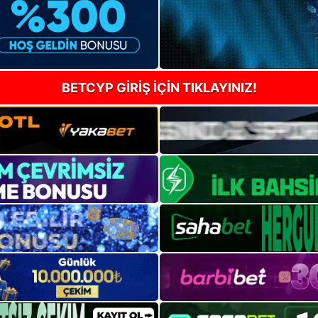
BETCYP GİRİŞ İÇİN TIKLAYINIZ!