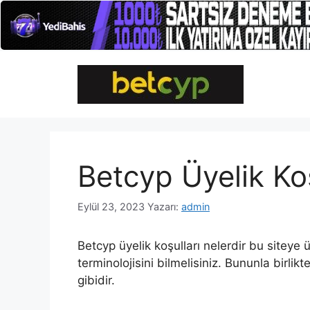
İçeriğe
atla
Betcyp Üyelik Koş
Eylül 23, 2023
Yazarı:
admin
Betcyp üyelik koşulları nelerdir bu siteye 
terminolojisini bilmelisiniz. Bununla birlik
gibidir.