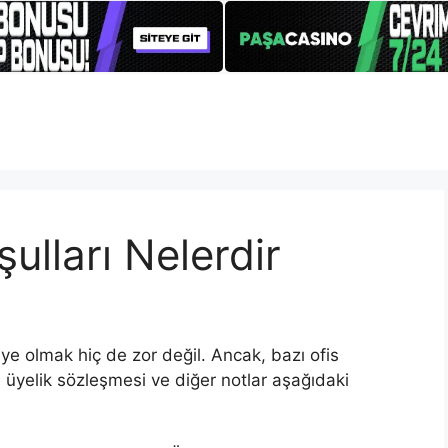
ulları Nelerdir
üye olmak hiç de zor değil. Ancak, bazı ofis
te üyelik sözleşmesi ve diğer notlar aşağıdaki