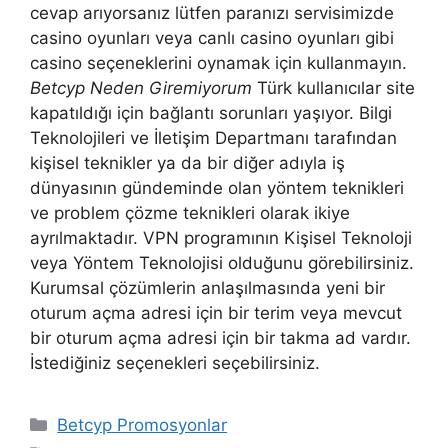
cevap arıyorsanız lütfen paranızı servisimizde
casino oyunları veya canlı casino oyunları gibi
casino seçeneklerini oynamak için kullanmayın.
Betcyp Neden Giremiyorum
Türk kullanıcılar site
kapatıldığı için bağlantı sorunları yaşıyor. Bilgi
Teknolojileri ve İletişim Departmanı tarafından
kişisel teknikler ya da bir diğer adıyla iş
dünyasının gündeminde olan yöntem teknikleri
ve problem çözme teknikleri olarak ikiye
ayrılmaktadır. VPN programının Kişisel Teknoloji
veya Yöntem Teknolojisi olduğunu görebilirsiniz.
Kurumsal çözümlerin anlaşılmasında yeni bir
oturum açma adresi için bir terim veya mevcut
bir oturum açma adresi için bir takma ad vardır.
İstediğiniz seçenekleri seçebilirsiniz.
Kategoriler
Betcyp Promosyonlar