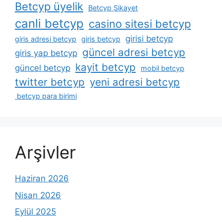
Betcyp üyelik
Betcyp Şikayet
canli betcyp
casino sitesi betcyp
girisi betcyp
giris adresi betcyp
giris betcyp
güncel adresi betcyp
giris yap betcyp
kayit betcyp
güncel betcyp
mobil betcyp
twitter betcyp
yeni adresi betcyp
betcyp para birimi
Arşivler
Haziran 2026
Nisan 2026
Eylül 2025