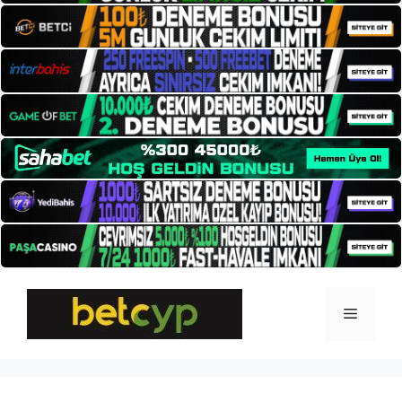
İçeriğe
atla
Menü