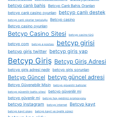
betcyp canlı bahis
Betcyp Canlı Bahis Oranları
betcyp canlı destek
betcyp canlı casino oyunları
Betcyp casino
betcyp canlı skorlar topluluğu
Betcyp casino oyunları
Betcyp Casino Sitesi
betcyp casino türü
betcyp girisi
betcyp com
betcyp e postası
betcyp giris yap
betcyp giris twitter
Betcyp Giriş
Betcyp Giriş Adresi
betcyp giriş adresi nedir
betcyp giriş sorunları
betcyp güncel adresi
Betcyp Güncel
Betcyp Güvenebilir Misin
betcyp güvenilir bahisler
betcyp güvenilir mi
betcyp güvenilir bahis sitesi
betcyp güvenlir mi
betcyp hoş geldiniz promosyonu
betcyp instagram
Betcyp kayıt
betcyp i̇nternet
betcyp kayıt onayı
betcyp kayıt ve üyelik süreci