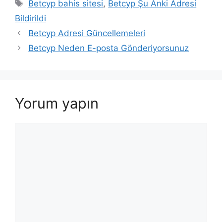
Etiketler
Betcyp bahis sitesi
,
Betcyp Şu Anki Adresi
Bildirildi
Betcyp Adresi Güncellemeleri
Betcyp Neden E-posta Gönderiyorsunuz
Yorum yapın
Yorum