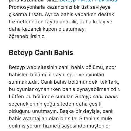
Promosyonlarla kazancınızı bir üst seviyeye
çıkarma fırsatı. Ayrıca bahis yaparken destek
hizmetlerinden faydalanabilir, daha kolay ve
daha kazançlı kupon oluşturmayı
öğrenebilirsiniz.
Betcyp Canlı Bahis
Betcyp web sitesinin canlı bahis bölümü, spor
bahisleri bölümü ile aynı spor ve oyunları
sunmaktadır. Canlı bahis bölümündeki tek fark,
bu oyunlar oynanırken bahis oynayabilmenizdir.
Lütfen bu bölümde sunulan
Betcyp canlı bahis
seçeneklerinin çoğu siteden daha çeşitli
olduğunu unutmayın. Başka bir deyişle, canlı
bahis avantajları olan bir site. Sitenin simüle
edilmiş yorum hizmeti sayesinde müşteriler