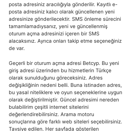
posta adresiniz aracılığıyla gönderilir. Kayıtlı e-
posta adresiniz kalıcı olarak güncellenen yeni
adresinize gönderilecektir. SMS önleme sürecini
tamamlamadıysanız, yeni ve güncellenmiş
oturum açma adresinizi içeren bir SMS
alacaksınız. Ayrıca onları takip etme seçeneğiniz
de var.
Geçerli bir oturum açma adresi Betcyp. Bu yeni
giriş adresi üzerinden bu hizmetlerin Türkçe
olarak sunulduğunu göreceksiniz. Adres
değişikliğinin nedeni belli. Buna istinaden adres,
bu yasal niteliklere ve oyun seçeneklerine uygun
olarak değiştirilmiştir. Güncel adresimi nereden
bulabilirim çeşitli internet sitelerini
değerlendirebilirsiniz. Arama motoru
sonuçlarına göre farklı web siteleri seçebilirsiniz.
Tavsiye edilen. Her sayfada gösterilen