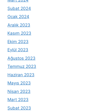
Mart 2024
Şubat 2024
Ocak 2024
Aralık 2023
Kasım 2023
Ekim 2023
Eylül 2023
Ağustos 2023
Temmuz 2023
Haziran 2023
Mayıs 2023
Nisan 2023
Mart 2023
Şubat 2023