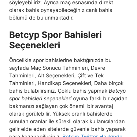
söyleyebiliriz. Ayrıca maç esnasında direkt
olarak bahis oynayabileceğiniz canlı bahis
bölümü de bulunmaktadır.
Betcyp Spor Bahisleri
Seçenekleri
Öncelikle spor bahislerine baktığınızda bu
sayfada Maç Sonucu Tahminleri, Devre
Tahminleri, Alt Seçenekleri, Çift ve Tek
Tahminleri, Handikap Seçenekleri, Daha birçok
bahis bulabilirsiniz. Çoklu bahis yapmak
Betcyp
spor bahisleri seçenekleri
oyuna farklı bir açıdan
bakmanızı sağlayan çok önemli bir avantaj
olarak görülebilir. Yüksek oranlı bahislerde
sunulan oranlar ile sürekli olarak kullanıcılardan
gelir elde eden sitelerde güvenle bahis yaparak
para kazanabilirsiniz.
Betcyp Twitter Hakkında