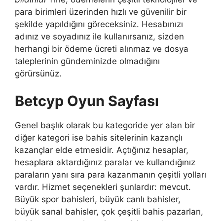
para birimleri üzerinden hızlı ve güvenilir bir
şekilde yapıldığını göreceksiniz. Hesabınızı
adınız ve soyadınız ile kullanırsanız, sizden
herhangi bir ödeme ücreti alınmaz ve dosya
taleplerinin gündeminizde olmadığını
görürsünüz.
Betcyp Oyun Sayfası
Genel başlık olarak bu kategoride yer alan bir
diğer kategori ise bahis sitelerinin kazançlı
kazançlar elde etmesidir. Açtığınız hesaplar,
hesaplara aktardığınız paralar ve kullandığınız
paraların yanı sıra para kazanmanın çeşitli yolları
vardır. Hizmet seçenekleri şunlardır: mevcut.
Büyük spor bahisleri, büyük canlı bahisler,
büyük sanal bahisler, çok çeşitli bahis pazarları,