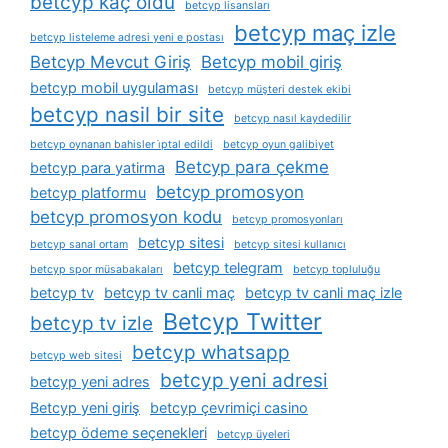
betcyp kaç oldu
betcyp lisansları
betcyp maç izle
betcyp listeleme adresi yeni e postası
Betcyp Mevcut Giriş
Betcyp mobil giriş
betcyp mobil uygulaması
betcyp müşteri destek ekibi
betcyp nasil bir site
betcyp nasıl kaydedilir
betcyp oynanan bahisler i̇ptal edildi
betcyp oyun galibiyet
Betcyp para çekme
betcyp para yatirma
betcyp promosyon
betcyp platformu
betcyp promosyon kodu
betcyp promosyonları
betcyp sitesi
betcyp sanal ortam
betcyp sitesi kullanıcı
betcyp telegram
betcyp spor müsabakaları
betcyp topluluğu
betcyp tv
betcyp tv canli maç
betcyp tv canli maç izle
Betcyp Twitter
betcyp tv izle
betcyp whatsapp
betcyp web sitesi
betcyp yeni adresi
betcyp yeni adres
Betcyp yeni giriş
betcyp çevrimiçi casino
betcyp ödeme seçenekleri
betcyp üyeleri