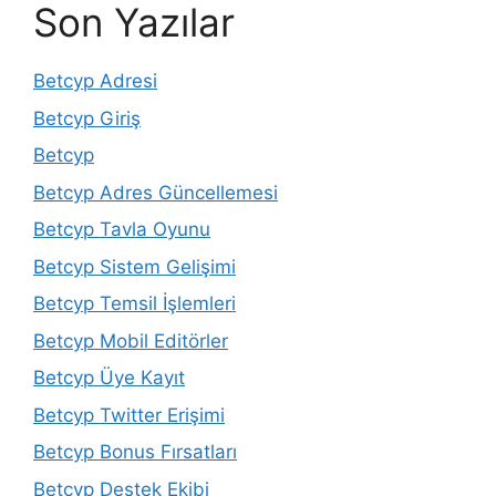
Son Yazılar
Betcyp Adresi
Betcyp Giriş
Betcyp
Betcyp Adres Güncellemesi
Betcyp Tavla Oyunu
Betcyp Sistem Gelişimi
Betcyp Temsil İşlemleri
Betcyp Mobil Editörler
Betcyp Üye Kayıt
Betcyp Twitter Erişimi
Betcyp Bonus Fırsatları
Betcyp Destek Ekibi