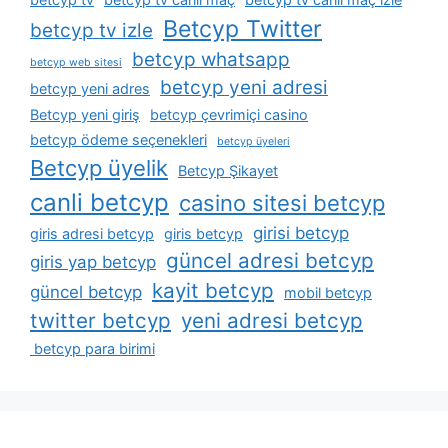
Betcyp Twitter
betcyp tv izle
betcyp whatsapp
betcyp web sitesi
betcyp yeni adresi
betcyp yeni adres
Betcyp yeni giriş
betcyp çevrimiçi casino
betcyp ödeme seçenekleri
betcyp üyeleri
Betcyp üyelik
Betcyp Şikayet
canli betcyp
casino sitesi betcyp
girisi betcyp
giris adresi betcyp
giris betcyp
güncel adresi betcyp
giris yap betcyp
kayit betcyp
güncel betcyp
mobil betcyp
twitter betcyp
yeni adresi betcyp
betcyp para birimi