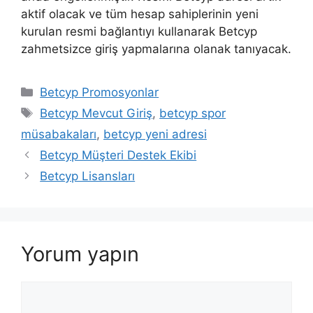
aktif olacak ve tüm hesap sahiplerinin yeni
kurulan resmi bağlantıyı kullanarak Betcyp
zahmetsizce giriş yapmalarına olanak tanıyacak.
Kategoriler
Betcyp Promosyonlar
Etiketler
Betcyp Mevcut Giriş
,
betcyp spor
müsabakaları
,
betcyp yeni adresi
Betcyp Müşteri Destek Ekibi
Betcyp Lisansları
Yorum yapın
Yorum