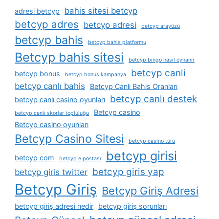
bahis sitesi betcyp
adresi betcyp
betcyp adres
betcyp adresi
betcyp arayüzü
betcyp bahis
betcyp bahis platformu
Betcyp bahis sitesi
betcyp bingo nasıl oynanır
betcyp canli
betcyp bonus
betcyp bonus kampanya
betcyp canlı bahis
Betcyp Canlı Bahis Oranları
betcyp canlı destek
betcyp canlı casino oyunları
Betcyp casino
betcyp canlı skorlar topluluğu
Betcyp casino oyunları
Betcyp Casino Sitesi
betcyp casino türü
betcyp girisi
betcyp com
betcyp e postası
betcyp giris yap
betcyp giris twitter
Betcyp Giriş
Betcyp Giriş Adresi
betcyp giriş adresi nedir
betcyp giriş sorunları