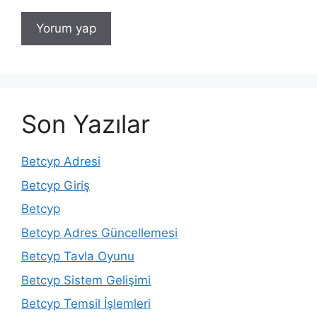
Son Yazılar
Betcyp Adresi
Betcyp Giriş
Betcyp
Betcyp Adres Güncellemesi
Betcyp Tavla Oyunu
Betcyp Sistem Gelişimi
Betcyp Temsil İşlemleri