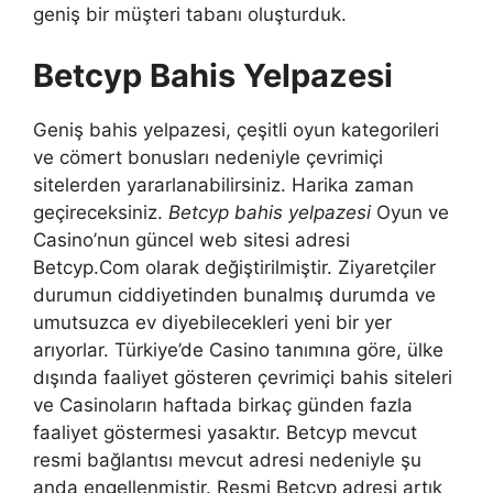
geniş bir müşteri tabanı oluşturduk.
Betcyp Bahis Yelpazesi
Geniş bahis yelpazesi, çeşitli oyun kategorileri
ve cömert bonusları nedeniyle çevrimiçi
sitelerden yararlanabilirsiniz. Harika zaman
geçireceksiniz.
Betcyp bahis yelpazesi
Oyun ve
Casino’nun güncel web sitesi adresi
Betcyp.Com olarak değiştirilmiştir. Ziyaretçiler
durumun ciddiyetinden bunalmış durumda ve
umutsuzca ev diyebilecekleri yeni bir yer
arıyorlar. Türkiye’de Casino tanımına göre, ülke
dışında faaliyet gösteren çevrimiçi bahis siteleri
ve Casinoların haftada birkaç günden fazla
faaliyet göstermesi yasaktır. Betcyp mevcut
resmi bağlantısı mevcut adresi nedeniyle şu
anda engellenmiştir. Resmi Betcyp adresi artık