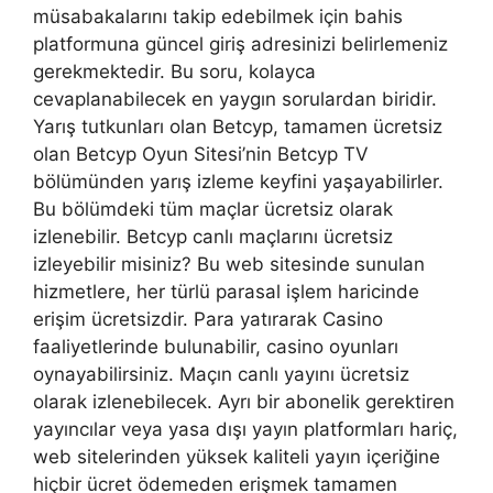
müsabakalarını takip edebilmek için bahis
platformuna güncel giriş adresinizi belirlemeniz
gerekmektedir. Bu soru, kolayca
cevaplanabilecek en yaygın sorulardan biridir.
Yarış tutkunları olan Betcyp, tamamen ücretsiz
olan Betcyp Oyun Sitesi’nin Betcyp TV
bölümünden yarış izleme keyfini yaşayabilirler.
Bu bölümdeki tüm maçlar ücretsiz olarak
izlenebilir. Betcyp canlı maçlarını ücretsiz
izleyebilir misiniz? Bu web sitesinde sunulan
hizmetlere, her türlü parasal işlem haricinde
erişim ücretsizdir. Para yatırarak Casino
faaliyetlerinde bulunabilir, casino oyunları
oynayabilirsiniz. Maçın canlı yayını ücretsiz
olarak izlenebilecek. Ayrı bir abonelik gerektiren
yayıncılar veya yasa dışı yayın platformları hariç,
web sitelerinden yüksek kaliteli yayın içeriğine
hiçbir ücret ödemeden erişmek tamamen