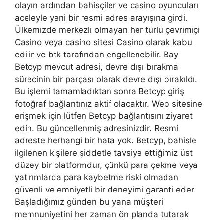
olayın ardından bahisçiler ve casino oyuncuları
aceleyle yeni bir resmi adres arayışına girdi.
Ülkemizde merkezli olmayan her türlü çevrimiçi
Casino veya casino sitesi Casino olarak kabul
edilir ve btk tarafından engellenebilir. Bay
Betcyp mevcut adresi, devre dışı bırakma
sürecinin bir parçası olarak devre dışı bırakıldı.
Bu işlemi tamamladıktan sonra Betcyp giriş
fotoğraf bağlantınız aktif olacaktır. Web sitesine
erişmek için lütfen Betcyp bağlantısını ziyaret
edin. Bu güncellenmiş adresinizdir. Resmi
adreste herhangi bir hata yok. Betcyp, bahisle
ilgilenen kişilere şiddetle tavsiye ettiğimiz üst
düzey bir platformdur, çünkü para çekme veya
yatırımlarda para kaybetme riski olmadan
güvenli ve emniyetli bir deneyimi garanti eder.
Başladığımız günden bu yana müşteri
memnuniyetini her zaman ön planda tutarak