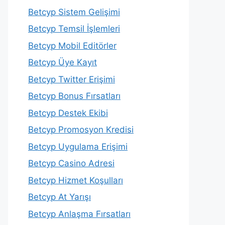
Betcyp Sistem Gelişimi
Betcyp Temsil İşlemleri
Betcyp Mobil Editörler
Betcyp Üye Kayıt
Betcyp Twitter Erişimi
Betcyp Bonus Fırsatları
Betcyp Destek Ekibi
Betcyp Promosyon Kredisi
Betcyp Uygulama Erişimi
Betcyp Casino Adresi
Betcyp Hizmet Koşulları
Betcyp At Yarışı
Betcyp Anlaşma Fırsatları