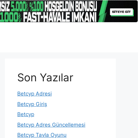
Son Yazılar
Betcyp Adresi
Betcyp Giriş
Betcyp
Betcyp Adres Güncellemesi
Betcyp Tavla Oyunu