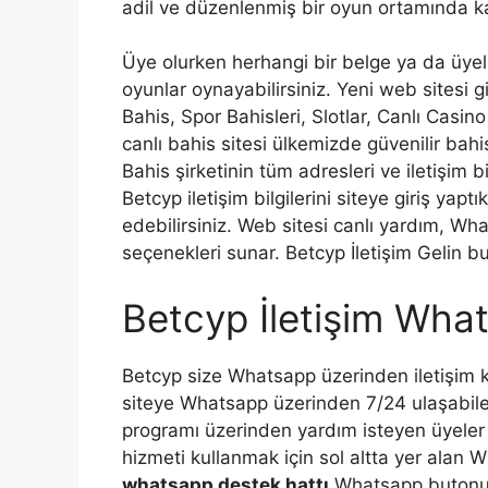
adil ve düzenlenmiş bir oyun ortamında ka
Üye olurken herhangi bir belge ya da üyeli
oyunlar oynayabilirsiniz. Yeni web sitesi g
Bahis, Spor Bahisleri, Slotlar, Canlı Casino
canlı bahis sitesi ülkemizde güvenilir bahi
Bahis şirketinin tüm adresleri ve iletişim bi
Betcyp iletişim bilgilerini siteye giriş y
edebilirsiniz. Web sitesi canlı yardım, Wha
seçenekleri sunar. Betcyp İletişim Gelin bu
Betcyp İletişim Wha
Betcyp size Whatsapp üzerinden iletişim k
siteye Whatsapp üzerinden 7/24 ulaşabile
programı üzerinden yardım isteyen üyeler i
hizmeti kullanmak için sol altta yer alan 
whatsapp destek hattı
Whatsapp butonuna