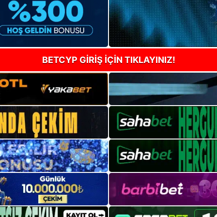
BETCYP GİRİŞ İÇİN TIKLAYINIZ!