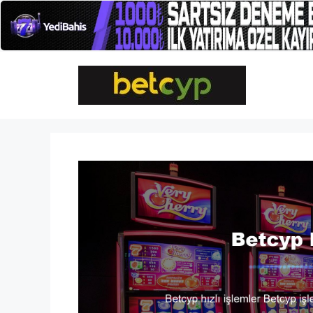
İçeriğe
atla