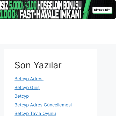
Son Yazılar
Betcyp Adresi
Betcyp Giriş
Betcyp
Betcyp Adres Güncellemesi
Betcyp Tavla Oyunu