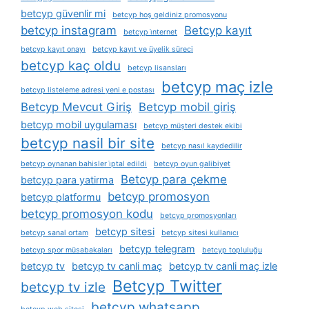
betcyp güvenlir mi
betcyp hoş geldiniz promosyonu
betcyp instagram
Betcyp kayıt
betcyp i̇nternet
betcyp kayıt onayı
betcyp kayıt ve üyelik süreci
betcyp kaç oldu
betcyp lisansları
betcyp maç izle
betcyp listeleme adresi yeni e postası
Betcyp Mevcut Giriş
Betcyp mobil giriş
betcyp mobil uygulaması
betcyp müşteri destek ekibi
betcyp nasil bir site
betcyp nasıl kaydedilir
betcyp oynanan bahisler i̇ptal edildi
betcyp oyun galibiyet
Betcyp para çekme
betcyp para yatirma
betcyp promosyon
betcyp platformu
betcyp promosyon kodu
betcyp promosyonları
betcyp sitesi
betcyp sanal ortam
betcyp sitesi kullanıcı
betcyp telegram
betcyp spor müsabakaları
betcyp topluluğu
betcyp tv
betcyp tv canli maç
betcyp tv canli maç izle
Betcyp Twitter
betcyp tv izle
betcyp whatsapp