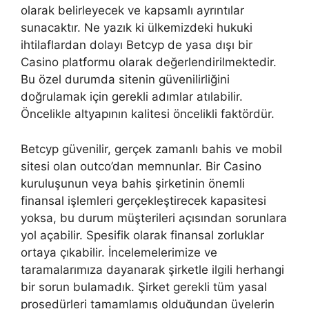
olarak belirleyecek ve kapsamlı ayrıntılar
sunacaktır. Ne yazık ki ülkemizdeki hukuki
ihtilaflardan dolayı Betcyp de yasa dışı bir
Casino platformu olarak değerlendirilmektedir.
Bu özel durumda sitenin güvenilirliğini
doğrulamak için gerekli adımlar atılabilir.
Öncelikle altyapının kalitesi öncelikli faktördür.
Betcyp güvenilir, gerçek zamanlı bahis ve mobil
sitesi olan outco’dan memnunlar. Bir Casino
kuruluşunun veya bahis şirketinin önemli
finansal işlemleri gerçekleştirecek kapasitesi
yoksa, bu durum müşterileri açısından sorunlara
yol açabilir. Spesifik olarak finansal zorluklar
ortaya çıkabilir. İncelemelerimize ve
taramalarımıza dayanarak şirketle ilgili herhangi
bir sorun bulamadık. Şirket gerekli tüm yasal
prosedürleri tamamlamış olduğundan üyelerin