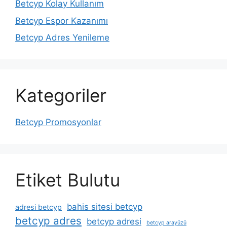
Betcyp Kolay Kullanım
Betcyp Espor Kazanımı
Betcyp Adres Yenileme
Kategoriler
Betcyp Promosyonlar
Etiket Bulutu
bahis sitesi betcyp
adresi betcyp
betcyp adres
betcyp adresi
betcyp arayüzü