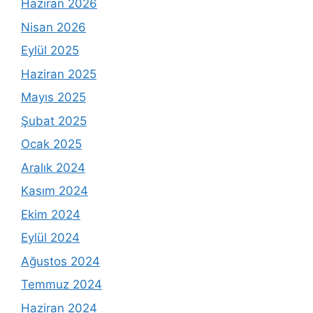
Haziran 2026
Nisan 2026
Eylül 2025
Haziran 2025
Mayıs 2025
Şubat 2025
Ocak 2025
Aralık 2024
Kasım 2024
Ekim 2024
Eylül 2024
Ağustos 2024
Temmuz 2024
Haziran 2024