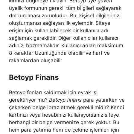
kırmızı düğmeye tıklayın.
Betcyp üye güven
üyelik formunun gerekli tüm bilgileri sağlayarak
doldurulması zorunludur. Bu, kişisel bilgilerinizi
oluşturmanızı sağlayan ilk eylemdir. Siteye
erişim için kullanılabilecek bir kullanıcı adı
sağlamak gereklidir. Diğer kullanıcılar kullanıcı
adınızı bozmamalıdır. Kullanıcı adları maksimum
8 karakter Uzunluğunda olabilir ve harf ve
rakamlardan oluşabilir
Betcyp Finans
Betcyp fonları kaldırmak için evrak işi
gerektiriyor mu?
Betcyp finans
para yatırırken ve
çekerken belge ibraz etmek gerekli midir? Kendi
kartınızı veya hesabınızı kullanıyorsanız siteye
herhangi bir belge vermenize gerek yoktur. Bu
hem para yatırma hem de çekme işlemleri için