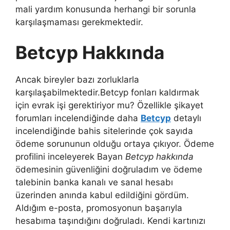
mali yardım konusunda herhangi bir sorunla
karşılaşmaması gerekmektedir.
Betcyp Hakkında
Ancak bireyler bazı zorluklarla
karşılaşabilmektedir.Betcyp fonları kaldırmak
için evrak işi gerektiriyor mu? Özellikle şikayet
forumları incelendiğinde daha
Betcyp
detaylı
incelendiğinde bahis sitelerinde çok sayıda
ödeme sorununun olduğu ortaya çıkıyor. Ödeme
profilini inceleyerek Bayan
Betcyp hakkında
ödemesinin güvenliğini doğruladım ve ödeme
talebinin banka kanalı ve sanal hesabı
üzerinden anında kabul edildiğini gördüm.
Aldığım e-posta, promosyonun başarıyla
hesabıma taşındığını doğruladı. Kendi kartınızı