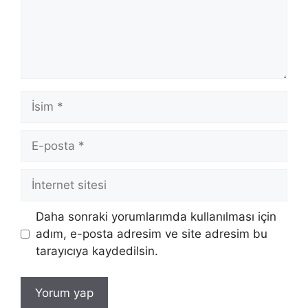
İsim
E-
posta
İnternet
sitesi
Daha sonraki yorumlarımda kullanılması için
adım, e-posta adresim ve site adresim bu
tarayıcıya kaydedilsin.