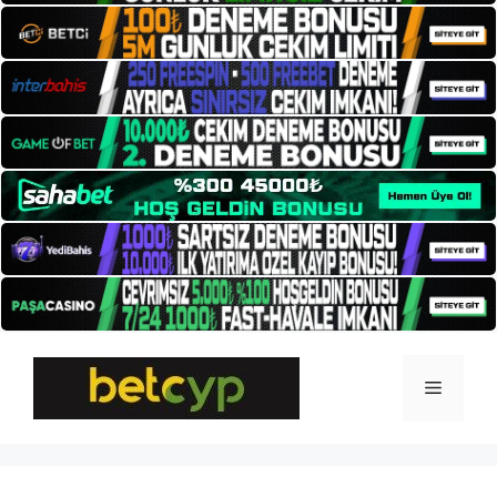
İçeriğe
atla
Menü