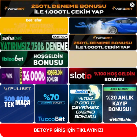
×
BETCYP GİRİŞ İÇİN TIKLAYINIZ!