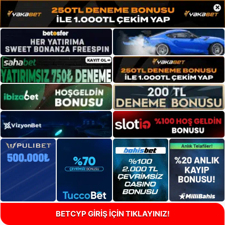
×
BETCYP GİRİŞ İÇİN TIKLAYINIZ!