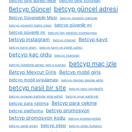
betcyp giriş adresi nedir
betcyp giriş sorunları
betcyp güncel adresi
Betcyp Güncel
Betcyp Güvenebilir Misin
betcyp güvenilir bahisler
betcyp güvenilir mi
betcyp güvenilir bahis sitesi
betcyp güvenlir mi
betcyp hoş geldiniz promosyonu
betcyp instagram
Betcyp kayıt
betcyp i̇nternet
betcyp kayıt onayı
betcyp kayıt ve üyelik süreci
betcyp kaç oldu
betcyp lisansları
betcyp maç izle
betcyp listeleme adresi yeni e postası
Betcyp Mevcut Giriş
Betcyp mobil giriş
betcyp mobil uygulaması
betcyp müşteri destek ekibi
betcyp nasil bir site
betcyp nasıl kaydedilir
betcyp oynanan bahisler i̇ptal edildi
betcyp oyun galibiyet
Betcyp para çekme
betcyp para yatirma
betcyp promosyon
betcyp platformu
betcyp promosyon kodu
betcyp promosyonları
betcyp sitesi
betcyp sanal ortam
betcyp sitesi kullanıcı