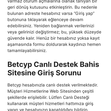
varmaz oturum açmalarına olanak tanıyan bir
geri dönüş kutusunu etkinleştirin. Bu nedenle
bulunan adreste hesabınız varsa “Giriş yap”
butonuna tıklayarak eğlenceye devam
edebilirsiniz. Yeniden bağlanmak verilerinizi
veya gelirinizi değiştirmez; bu, yüksek düzeyde
güvende kalır. Henüz bir hesabınız yoksa kayıt
aşamasında formu doldurarak kaydınızı hemen
tamamlayabilirsiniz.
Betcyp Canlı Destek Bahis
Sitesine Giriş Sorunu
Betcyp hesabınızla canlı destek verilmektedir.
Müşteri Hizmetlerine Web Sitesinden çeşitli
şekillerde erişilebilir. Lütfen Canlı Desteği
kullanarak müşteri hizmetleri hattımıza giriş
yapın ve hesabınızın kapatıldığını bildirin.