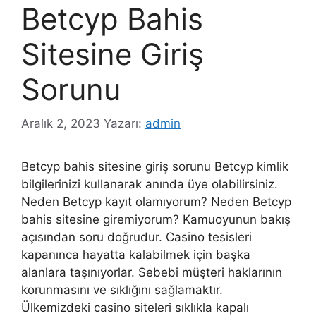
Betcyp Bahis
Sitesine Giriş
Sorunu
Aralık 2, 2023
Yazarı:
admin
Betcyp bahis sitesine giriş sorunu Betcyp kimlik
bilgilerinizi kullanarak anında üye olabilirsiniz.
Neden Betcyp kayıt olamıyorum? Neden Betcyp
bahis sitesine giremiyorum? Kamuoyunun bakış
açısından soru doğrudur. Casino tesisleri
kapanınca hayatta kalabilmek için başka
alanlara taşınıyorlar. Sebebi müşteri haklarının
korunmasını ve sıklığını sağlamaktır.
Ülkemizdeki casino siteleri sıklıkla kapalı