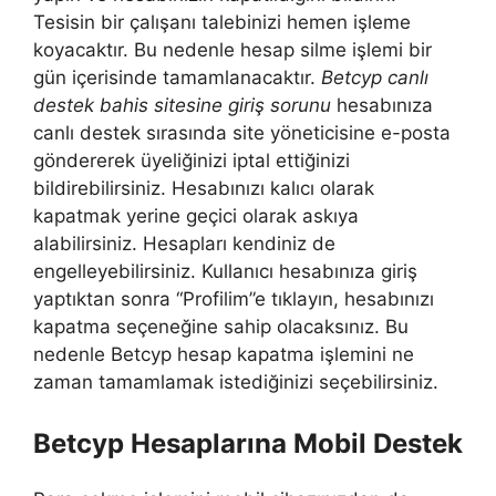
Tesisin bir çalışanı talebinizi hemen işleme
koyacaktır. Bu nedenle hesap silme işlemi bir
gün içerisinde tamamlanacaktır.
Betcyp canlı
destek bahis sitesine giriş sorunu
hesabınıza
canlı destek sırasında site yöneticisine e-posta
göndererek üyeliğinizi iptal ettiğinizi
bildirebilirsiniz. Hesabınızı kalıcı olarak
kapatmak yerine geçici olarak askıya
alabilirsiniz. Hesapları kendiniz de
engelleyebilirsiniz. Kullanıcı hesabınıza giriş
yaptıktan sonra “Profilim”e tıklayın, hesabınızı
kapatma seçeneğine sahip olacaksınız. Bu
nedenle Betcyp hesap kapatma işlemini ne
zaman tamamlamak istediğinizi seçebilirsiniz.
Betcyp Hesaplarına Mobil Destek