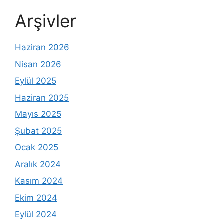
Arşivler
Haziran 2026
Nisan 2026
Eylül 2025
Haziran 2025
Mayıs 2025
Şubat 2025
Ocak 2025
Aralık 2024
Kasım 2024
Ekim 2024
Eylül 2024