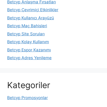
Betcyp Anlaşma Fırsatları
Betcyp Çevrimiçi Etkinlikler
Betcyp Kullanıcı Arayüzü
Betcyp Maç Bahisleri
Betcyp Site Soruları
Betcyp Kolay Kullanım
Betcyp Espor Kazanımı
Betcyp Adres Yenileme
Kategoriler
Betcyp Promosyonlar