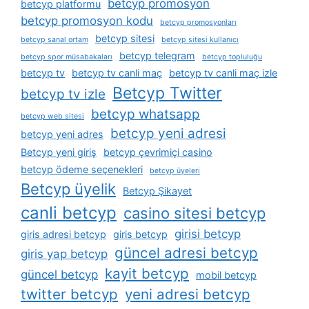
betcyp promosyon
betcyp platformu
betcyp promosyon kodu
betcyp promosyonları
betcyp sitesi
betcyp sanal ortam
betcyp sitesi kullanıcı
betcyp telegram
betcyp spor müsabakaları
betcyp topluluğu
betcyp tv
betcyp tv canli maç
betcyp tv canli maç izle
Betcyp Twitter
betcyp tv izle
betcyp whatsapp
betcyp web sitesi
betcyp yeni adresi
betcyp yeni adres
Betcyp yeni giriş
betcyp çevrimiçi casino
betcyp ödeme seçenekleri
betcyp üyeleri
Betcyp üyelik
Betcyp Şikayet
canli betcyp
casino sitesi betcyp
girisi betcyp
giris adresi betcyp
giris betcyp
güncel adresi betcyp
giris yap betcyp
kayit betcyp
güncel betcyp
mobil betcyp
twitter betcyp
yeni adresi betcyp