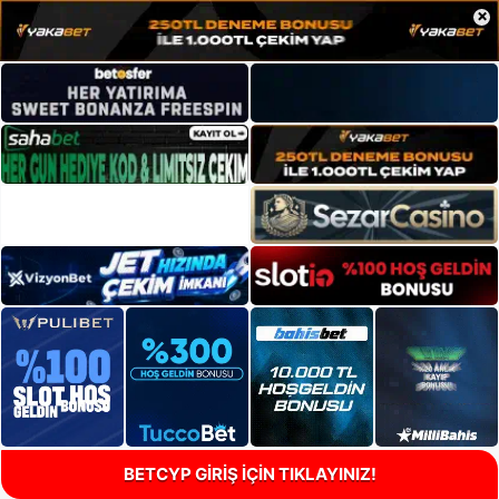
×
BETCYP GİRİŞ İÇİN TIKLAYINIZ!