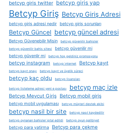
betcyp giris yap
betcyp giris twitter
Betcyp Giriş
Betcyp Giriş Adresi
betcyp giriş adresi nedir
betcyp giriş sorunları
betcyp güncel adresi
Betcyp Güncel
Betcyp Güvenebilir Misin
betcyp güvenilir bahisler
betcyp güvenilir mi
betcyp güvenilir bahis sitesi
betcyp güvenlir mi
betcyp hoş geldiniz promosyonu
betcyp instagram
Betcyp kayıt
betcyp i̇nternet
betcyp kayıt onayı
betcyp kayıt ve üyelik süreci
betcyp kaç oldu
betcyp lisansları
betcyp maç izle
betcyp listeleme adresi yeni e postası
Betcyp Mevcut Giriş
Betcyp mobil giriş
betcyp mobil uygulaması
betcyp müşteri destek ekibi
betcyp nasil bir site
betcyp nasıl kaydedilir
betcyp oynanan bahisler i̇ptal edildi
betcyp oyun galibiyet
Betcyp para çekme
betcyp para yatirma