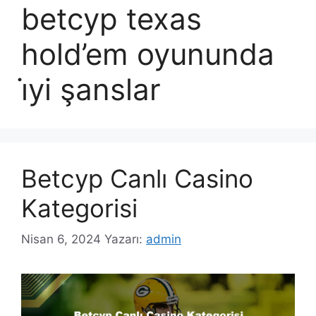
betcyp texas
hold’em oyununda
i̇yi şanslar
Betcyp Canlı Casino
Kategorisi
Nisan 6, 2024
Yazarı:
admin